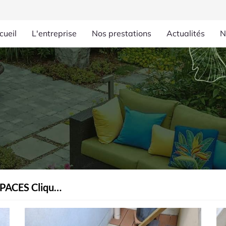
cueil
L'entreprise
Nos prestations
Actualités
N
PETITS ESPACES Cliquez ici !