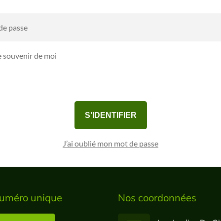
de passe
e souvenir de moi
face d'administration utilise des cookies pour fonctionner. En cliquant sur
ci-dessous, vous acceptez l'utilisation de ces cookies.
S’IDENTIFIER
J’ai oublié mon mot de passe
uméro unique
Nos coordonnées