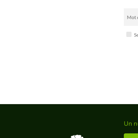
Mot 
S
L'inter
bouton 
Un n